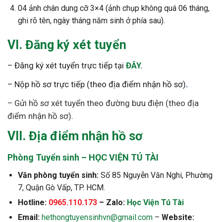
04 ảnh chân dung cỡ 3×4 (ảnh chụp không quá 06 tháng,
ghi rõ tên, ngày tháng năm sinh ở phía sau).
VI. Đăng ký xét tuyển
– Đăng ký xét tuyển trực tiếp tại
ĐÂY
.
– Nộp hồ sơ trực tiếp (theo địa điểm nhận hồ sơ)
.
– Gửi hồ sơ xét tuyển theo đường bưu điện (theo địa
điểm nhận hồ sơ).
VII. Địa điểm nhận hồ sơ
Phòng Tuyển sinh – HỌC VIỆN TÚ TÀI
Văn phòng tuyển sinh:
Số 85 Nguyễn Văn Nghi, Phường
7, Quận Gò Vấp, TP. HCM.
Hotline:
0965.110.173
– Zalo:
Học Viện Tú Tài
Email:
hethongtuyensinhvn@gmail.com
–
Website: