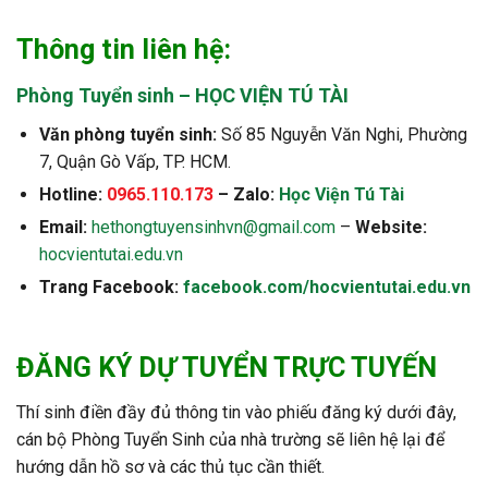
Thông tin liên hệ:
Phòng Tuyển sinh – HỌC VIỆN TÚ TÀI
Văn phòng tuyển sinh:
Số 85 Nguyễn Văn Nghi, Phường
7, Quận Gò Vấp, TP. HCM.
Hotline:
0965.110.173
– Zalo:
Học Viện Tú Tài
Email:
hethongtuyensinhvn@gmail.com
–
Website:
hocvientutai.edu.vn
Trang Facebook:
facebook.com/hocvientutai.edu.vn
ĐĂNG KÝ DỰ TUYỂN TRỰC TUYẾN
Thí sinh điền đầy đủ thông tin vào phiếu đăng ký dưới đây,
cán bộ Phòng Tuyển Sinh của nhà trường sẽ liên hệ lại để
hướng dẫn hồ sơ và các thủ tục cần thiết.