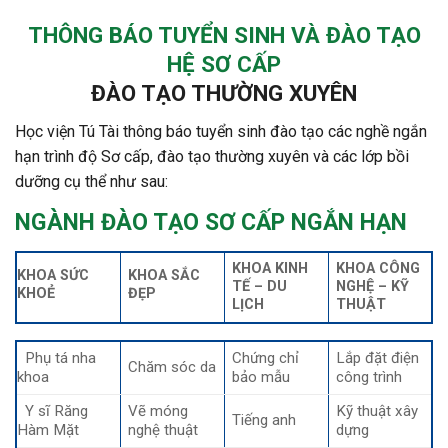
THÔNG BÁO TUYỂN SINH VÀ ĐÀO TẠO
HỆ SƠ CẤP
ĐÀO TẠO THƯỜNG XUYÊN
Học viện Tú Tài thông báo tuyển sinh đào tạo các nghề ngắn
hạn trình độ Sơ cấp, đào tạo thường xuyên và các lớp bồi
dưỡng cụ thể như sau:
NGÀNH ĐÀO TẠO SƠ CẤP NGẮN HẠN
KHOA KINH
KHOA CÔNG
KHOA SỨC
KHOA SẮC
TẾ – DU
NGHỆ – KỸ
KHOẺ
ĐẸP
LỊCH
THUẬT
Phụ tá n
ha
Chứng chỉ
Lắp đặt điện
Chăm sóc da
khoa
bảo mẫu
công trình
Y sĩ Răng
Vẽ móng
Kỹ thuật xây
Tiếng anh
Hàm Mặt
nghệ thuật
dựng