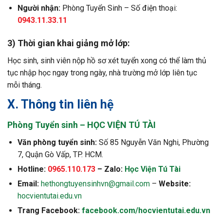
Người nhận:
Phòng Tuyển Sinh – Số điện thoại:
0943.11.33.11
3) Thời gian khai giảng mở lớp:
Học sinh, sinh viên nộp hồ sơ xét tuyển xong có thể làm thủ
tục nhập học ngay trong ngày, nhà trường mở lớp liên tục
mỗi tháng.
X. Thông tin liên hệ
Phòng Tuyển sinh – HỌC VIỆN TÚ TÀI
Văn phòng tuyển sinh:
Số 85 Nguyễn Văn Nghi, Phường
7, Quận Gò Vấp, TP. HCM.
Hotline:
0965.110.173
– Zalo:
Học Viện Tú Tài
Email:
hethongtuyensinhvn@gmail.com
–
Website:
hocvientutai.edu.vn
Trang Facebook:
facebook.com/hocvientutai.edu.vn