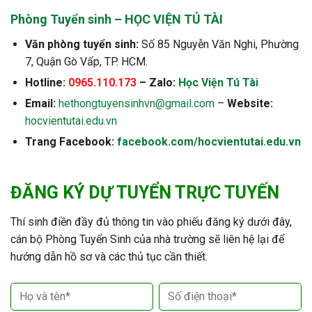
Phòng Tuyển sinh – HỌC VIỆN TÚ TÀI
Văn phòng tuyển sinh:
Số 85 Nguyễn Văn Nghi, Phường
7, Quận Gò Vấp, TP. HCM.
Hotline:
0965.110.173
– Zalo:
Học Viện Tú Tài
Email:
hethongtuyensinhvn@gmail.com
–
Website:
hocvientutai.edu.vn
Trang Facebook:
facebook.com/hocvientutai.edu.vn
ĐĂNG KÝ DỰ TUYỂN TRỰC TUYẾN
Thí sinh điền đầy đủ thông tin vào phiếu đăng ký dưới đây,
cán bộ Phòng Tuyển Sinh của nhà trường sẽ liên hệ lại để
hướng dẫn hồ sơ và các thủ tục cần thiết.