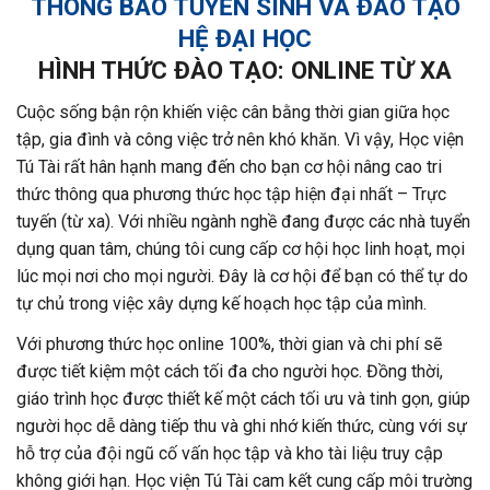
THÔNG BÁO TUYỂN SINH VÀ ĐÀO TẠO
HỆ ĐẠI HỌC
HÌNH THỨC ĐÀO TẠO: ONLINE TỪ XA
Cuộc sống bận rộn khiến việc cân bằng thời gian giữa học
tập, gia đình và công việc trở nên khó khăn. Vì vậy, Học viện
Tú Tài rất hân hạnh mang đến cho bạn cơ hội nâng cao tri
thức thông qua phương thức học tập hiện đại nhất – Trực
tuyến (từ xa). Với nhiều ngành nghề đang được các nhà tuyển
dụng quan tâm, chúng tôi cung cấp cơ hội học linh hoạt, mọi
lúc mọi nơi cho mọi người. Đây là cơ hội để bạn có thể tự do
tự chủ trong việc xây dựng kế hoạch học tập của mình.
Với phương thức học online 100%, thời gian và chi phí sẽ
được tiết kiệm một cách tối đa cho người học. Đồng thời,
giáo trình học được thiết kế một cách tối ưu và tinh gọn, giúp
người học dễ dàng tiếp thu và ghi nhớ kiến thức, cùng với sự
hỗ trợ của đội ngũ cố vấn học tập và kho tài liệu truy cập
không giới hạn. Học viện Tú Tài cam kết cung cấp môi trường