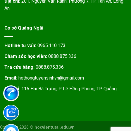
Địa chỉ:
201, Nguyễn Văn Rành, Phường 7, TP. Tân An, Long
An
Cơ sở Quảng Ngãi
Hotline tư vấn:
0965.110.173
Chăm sóc học viên:
0888.875.336
Tra cứu bằng:
0888.875.336
Email:
hethongtuyensinhvn@gmail.com
Địa chỉ:
116 Hai Bà Trưng, P. Lê Hồng Phong, TP. Quảng
Ngãi
Copyright 2026 ©
hocvientutai.edu.vn