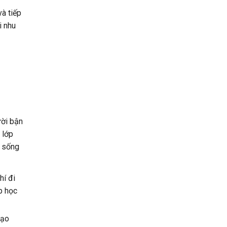
và tiếp
i nhu
ười bận
 lớp
c sống
hí đi
p học
tạo