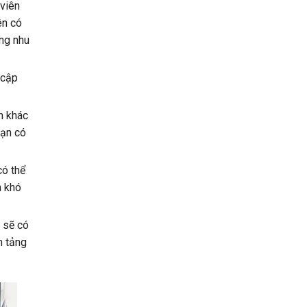
 viên
ên có
ng nhu
 cập
n khác
Bạn có
có thể
h khó
 sẽ có
n tảng