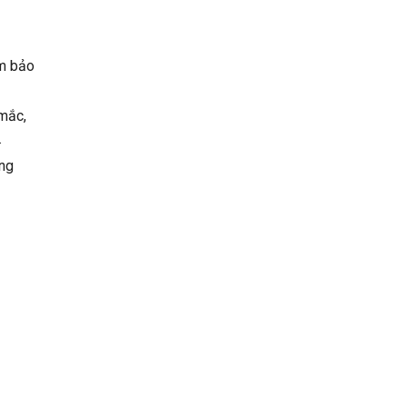
ảm bảo
 mắc,
.
ăng