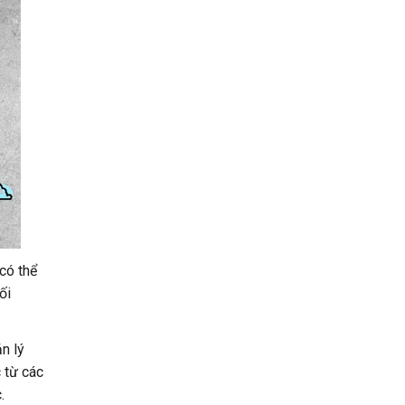
có thể
ối
n lý
 từ các
.