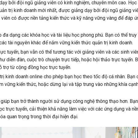
dạy bởi đội ngũ giảng viên có kinh nghiệm, chuyên môn cao. Học
uản trị kinh doanh mới nhất, được giảng dạy bởi đội ngũ giảng vi
c viên có được nền tảng kiến thức và kỹ năng vững vàng để đáp ứ
 đa dạng các khóa học và tài liệu học phong phú. Bạn có thể truy
à các tài nguyên khác để nắm vững kiến thức quản trị kinh doanh.
c tuyến, bạn vẫn có thể tương tác với giảng viên và các sinh viê
ư diễn đàn, cuộc trò chuyện trực tiếp, hoặc hội thảo trực tuyến. 
ỗ trợ từ cộng đồng học trực tuyến.
rị kinh doanh online cho phép bạn học theo tốc độ cá nhân. Bạn 
 vững kiến thức, hoặc dừng lại và tập trung vào những khía cạn
 giúp bạn trở thành người sử dụng công nghệ thông thạo hơn. Bạn
c trực tuyến, cải thiện khả năng làm việc với các ứng dụng và nề
hóa quan trọng trong thời đại hiện đại.