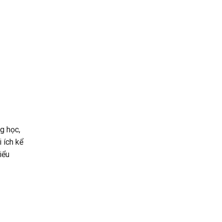
ng học,
 ích kể
iểu