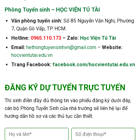
Phòng Tuyển sinh – HỌC VIỆN TÚ TÀI
Văn phòng tuyển sinh:
Số 85 Nguyễn Văn Nghi, Phường
7, Quận Gò Vấp, TP. HCM.
Hotline:
0965.110.173
– Zalo:
Học Viện Tú Tài
Email:
hethongtuyensinhvn@gmail.com
–
Website:
hocvientutai.edu.vn
Trang Facebook:
facebook.com/hocvientutai.edu.vn
ĐĂNG KÝ DỰ TUYỂN TRỰC TUYẾN
Thí sinh điền đầy đủ thông tin vào phiếu đăng ký dưới đây,
cán bộ Phòng Tuyển Sinh của nhà trường sẽ liên hệ lại để
hướng dẫn hồ sơ và các thủ tục cần thiết.