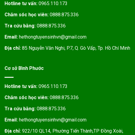
Hotline tư vấn:
0965.110.173
Chăm sóc học viên:
0888.875.336
Tra cứu bằng:
0888.875.336
Email:
hethongtuyensinhvn@gmail.com
Địa chỉ:
85 Nguyễn Văn Nghi, P.7, Q. Gò Vấp, Tp. Hồ Chí Minh
Cơ sở Bình Phước
Hotline tư vấn:
0965.110.173
Chăm sóc học viên:
0888.875.336
Tra cứu bằng:
0888.875.336
Email:
hethongtuyensinhvn@gmail.com
Địa chỉ:
922/10 QL14, Phường Tiến Thành,TP Đồng Xoài,