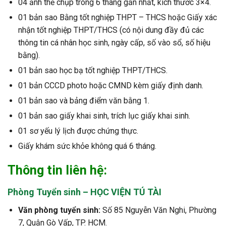
04 ảnh thẻ chụp trong 6 tháng gần nhất, kích thước 3×4.
01 bản sao Bằng tốt nghiệp THPT – THCS hoặc Giấy xác
nhận tốt nghiệp THPT/THCS (có nội dung đầy đủ các
thông tin cá nhân học sinh, ngày cấp, số vào sổ, số hiệu
bằng).
01 bản sao học bạ tốt nghiệp THPT/THCS.
01 bản CCCD photo hoặc CMND kèm giấy định danh.
01 bản sao và bảng điểm văn bằng 1.
01 bản sao giấy khai sinh, trích lục giấy khai sinh.
01 sơ yếu lý lịch được chứng thực.
Giấy khám sức khỏe không quá 6 tháng.
Thông tin liên hệ:
Phòng Tuyển sinh – HỌC VIỆN TÚ TÀI
Văn phòng tuyển sinh:
Số 85 Nguyễn Văn Nghi, Phường
7, Quận Gò Vấp, TP. HCM.