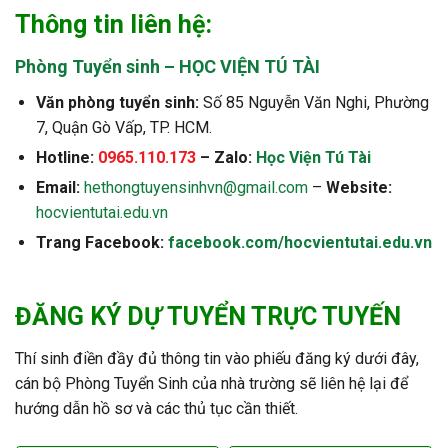
Thông tin liên hệ:
Phòng Tuyển sinh – HỌC VIỆN TÚ TÀI
Văn phòng tuyển sinh:
Số 85 Nguyễn Văn Nghi, Phường
7, Quận Gò Vấp, TP. HCM.
Hotline:
0965.110.173
– Zalo:
Học Viện Tú Tài
Email:
hethongtuyensinhvn@gmail.com
–
Website:
hocvientutai.edu.vn
Trang Facebook:
facebook.com/hocvientutai.edu.vn
ĐĂNG KÝ DỰ TUYỂN TRỰC TUYẾN
Thí sinh điền đầy đủ thông tin vào phiếu đăng ký dưới đây,
cán bộ Phòng Tuyển Sinh của nhà trường sẽ liên hệ lại để
hướng dẫn hồ sơ và các thủ tục cần thiết.