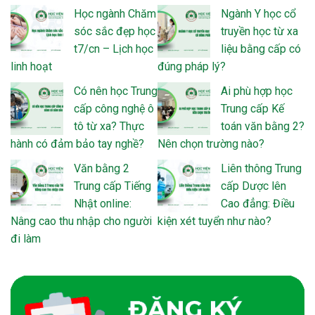
Học ngành Chăm
Ngành Y học cổ
sóc sắc đẹp học
truyền học từ xa
t7/cn – Lịch học
liệu bằng cấp có
linh hoạt
đúng pháp lý?
Có nên học Trung
Ai phù hợp học
cấp công nghệ ô
Trung cấp Kế
tô từ xa? Thực
toán văn bằng 2?
hành có đảm bảo tay nghề?
Nên chọn trường nào?
Văn bằng 2
Liên thông Trung
Trung cấp Tiếng
cấp Dược lên
Nhật online:
Cao đẳng: Điều
Nâng cao thu nhập cho người
kiện xét tuyển như nào?
đi làm