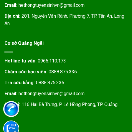
Email:
hethongtuyensinhvn@gmail.com
Địa chỉ:
201, Nguyễn Văn Rành, Phường 7, TP. Tân An, Long
An
Cơ sở Quảng Ngãi
Hotline tư vấn:
0965.110.173
Chăm sóc học viên:
0888.875.336
Tra cứu bằng:
0888.875.336
Email:
hethongtuyensinhvn@gmail.com
Địa chỉ:
116 Hai Bà Trưng, P. Lê Hồng Phong, TP. Quảng
Ngãi