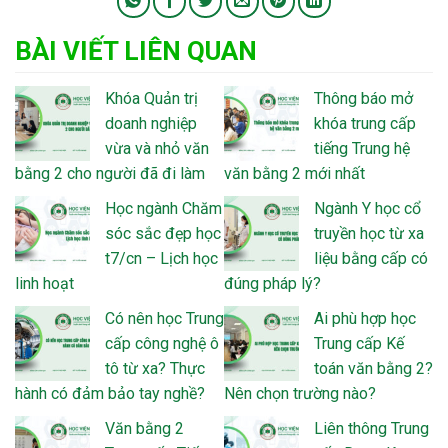
BÀI VIẾT LIÊN QUAN
Khóa Quản trị
Thông báo mở
doanh nghiệp
khóa trung cấp
vừa và nhỏ văn
tiếng Trung hệ
bằng 2 cho người đã đi làm
văn bằng 2 mới nhất
Học ngành Chăm
Ngành Y học cổ
sóc sắc đẹp học
truyền học từ xa
t7/cn – Lịch học
liệu bằng cấp có
linh hoạt
đúng pháp lý?
Có nên học Trung
Ai phù hợp học
cấp công nghệ ô
Trung cấp Kế
tô từ xa? Thực
toán văn bằng 2?
hành có đảm bảo tay nghề?
Nên chọn trường nào?
Văn bằng 2
Liên thông Trung