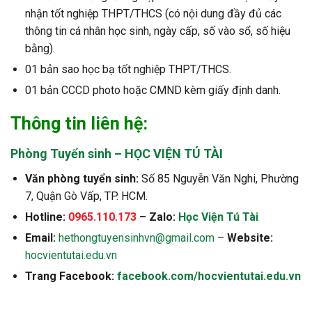
nhận tốt nghiệp THPT/THCS (có nội dung đầy đủ các
thông tin cá nhân học sinh, ngày cấp, số vào sổ, số hiệu
bằng).
01 bản sao học bạ tốt nghiệp THPT/THCS.
01 bản CCCD photo hoặc CMND kèm giấy định danh.
Thông tin liên hệ:
Phòng Tuyển sinh – HỌC VIỆN TÚ TÀI
Văn phòng tuyển sinh:
Số 85 Nguyễn Văn Nghi, Phường
7, Quận Gò Vấp, TP. HCM.
Hotline:
0965.110.173
– Zalo:
Học Viện Tú Tài
Email:
hethongtuyensinhvn@gmail.com
–
Website:
hocvientutai.edu.vn
Trang Facebook:
facebook.com/hocvientutai.edu.vn