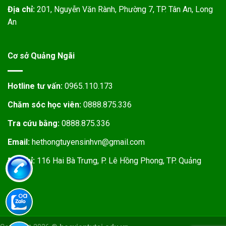
Địa chỉ:
201, Nguyễn Văn Rành, Phường 7, TP. Tân An, Long
An
Cơ sở Quảng Ngãi
Hotline tư vấn:
0965.110.173
Chăm sóc học viên:
0888.875.336
Tra cứu bằng:
0888.875.336
Email:
hethongtuyensinhvn@gmail.com
Địa chỉ:
116 Hai Bà Trưng, P. Lê Hồng Phong, TP. Quảng
Ngãi