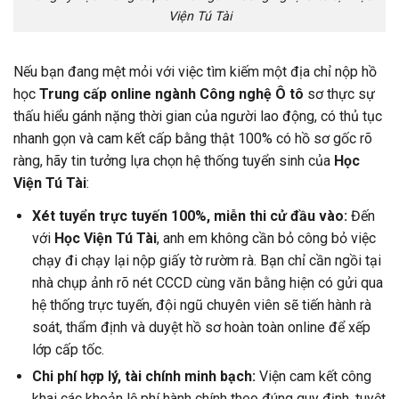
Viện Tú Tài
Nếu bạn đang mệt mỏi với việc tìm kiếm một địa chỉ nộp hồ
học
Trung cấp online ngành Công nghệ Ô tô
sơ thực sự
thấu hiểu gánh nặng thời gian của người lao động, có thủ tục
nhanh gọn và cam kết cấp bằng thật 100% có hồ sơ gốc rõ
ràng, hãy tin tưởng lựa chọn hệ thống tuyển sinh của
Học
Viện Tú Tài
:
Xét tuyển trực tuyến 100%, miễn thi cử đầu vào:
Đến
với
Học Viện Tú Tài
, anh em không cần bỏ công bỏ việc
chạy đi chạy lại nộp giấy tờ rườm rà. Bạn chỉ cần ngồi tại
nhà chụp ảnh rõ nét CCCD cùng văn bằng hiện có gửi qua
hệ thống trực tuyến, đội ngũ chuyên viên sẽ tiến hành rà
soát, thẩm định và duyệt hồ sơ hoàn toàn online để xếp
lớp cấp tốc.
Chi phí hợp lý, tài chính minh bạch:
Viện cam kết công
khai các khoản lệ phí hành chính theo đúng quy định, tuyệt