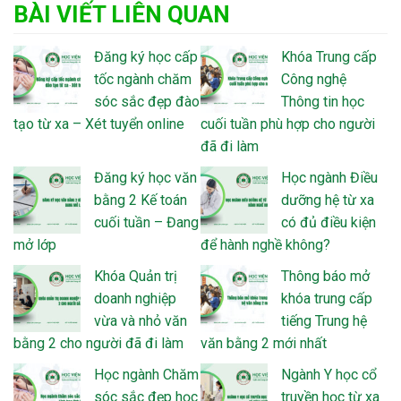
BÀI VIẾT LIÊN QUAN
Đăng ký học cấp
Khóa Trung cấp
tốc ngành chăm
Công nghệ
sóc sắc đẹp đào
Thông tin học
tạo từ xa – Xét tuyển online
cuối tuần phù hợp cho người
đã đi làm
Đăng ký học văn
Học ngành Điều
bằng 2 Kế toán
dưỡng hệ từ xa
cuối tuần – Đang
có đủ điều kiện
mở lớp
để hành nghề không?
Khóa Quản trị
Thông báo mở
doanh nghiệp
khóa trung cấp
vừa và nhỏ văn
tiếng Trung hệ
bằng 2 cho người đã đi làm
văn bằng 2 mới nhất
Học ngành Chăm
Ngành Y học cổ
sóc sắc đẹp học
truyền học từ xa