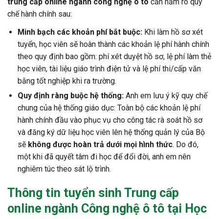
trung cấp online ngành công nghệ ô tô
cần nắm rõ quy
chế hành chính sau:
Minh bạch các khoản phí bắt buộc:
Khi làm hồ sơ xét
tuyển, học viên sẽ hoàn thành các khoản lệ phí hành chính
theo quy định bao gồm: phí xét duyệt hồ sơ, lệ phí làm thẻ
học viên, tài liệu giáo trình điện tử và lệ phí thi/cấp văn
bằng tốt nghiệp khi ra trường.
Quy định ràng buộc hệ thống:
Anh em lưu ý kỹ quy chế
chung của hệ thống giáo dục: Toàn bộ các khoản lệ phí
hành chính đầu vào phục vụ cho công tác rà soát hồ sơ
và đăng ký dữ liệu học viên lên hệ thống quản lý của Bộ
sẽ
không được hoàn trả dưới mọi hình thức
. Do đó,
một khi đã quyết tâm đi học để đổi đời, anh em nên
nghiêm túc theo sát lộ trình.
Thông tin
tuyển sinh Trung cấp
online ngành Công nghệ ô tô tại Học