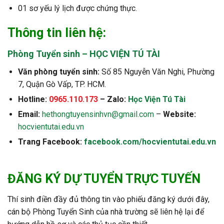
01 sơ yếu lý lịch được chứng thực.
Thông tin liên hệ:
Phòng Tuyển sinh – HỌC VIỆN TÚ TÀI
Văn phòng tuyển sinh:
Số 85 Nguyễn Văn Nghi, Phường
7, Quận Gò Vấp, TP. HCM.
Hotline:
0965.110.173
– Zalo:
Học Viện Tú Tài
Email:
hethongtuyensinhvn@gmail.com
–
Website:
hocvientutai.edu.vn
Trang Facebook:
facebook.com/hocvientutai.edu.vn
ĐĂNG KÝ DỰ TUYỂN TRỰC TUYẾN
Thí sinh điền đầy đủ thông tin vào phiếu đăng ký dưới đây,
cán bộ Phòng Tuyển Sinh của nhà trường sẽ liên hệ lại để