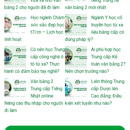
vừa và nhỏ văn
tiếng Trung hệ
bằng 2 cho người đã đi làm
văn bằng 2 mới nhất
Học ngành Chăm
Ngành Y học cổ
sóc sắc đẹp học
truyền học từ xa
t7/cn – Lịch học
liệu bằng cấp có
linh hoạt
đúng pháp lý?
Có nên học Trung
Ai phù hợp học
cấp công nghệ ô
Trung cấp Kế
tô từ xa? Thực
toán văn bằng 2?
hành có đảm bảo tay nghề?
Nên chọn trường nào?
Văn bằng 2
Liên thông Trung
Trung cấp Tiếng
cấp Dược lên
Nhật online:
Cao đẳng: Điều
Nâng cao thu nhập cho người
kiện xét tuyển như nào?
đi làm