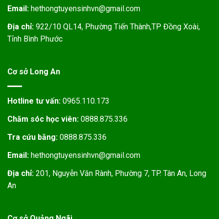
Email:
hethongtuyensinhvn@gmail.com
Địa chỉ:
922/10 QL14, Phường Tiến Thành,TP Đồng Xoài,
Tỉnh Bình Phước
Cơ sở Long An
Hotline tư vấn:
0965.110.173
Chăm sóc học viên:
0888.875.336
Tra cứu bằng:
0888.875.336
Email:
hethongtuyensinhvn@gmail.com
Địa chỉ:
201, Nguyễn Văn Rành, Phường 7, TP. Tân An, Long
An
Cơ sở Quảng Ngãi