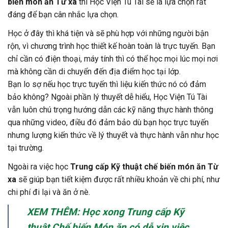
biến món ăn Từ xa
thì Học Viện Tú Tài sẽ là lựa chọn rất
đáng để bạn cân nhắc lựa chọn.
Học ở đây thì khá tiện và sẽ phù hợp với những người bận
rộn, vì chương trình học thiết kế hoàn toàn là trực tuyến. Bạn
chỉ cần có điện thoại, máy tính thì có thể học mọi lúc mọi nơi
mà không cần di chuyển đến địa điểm học tại lớp.
Bạn lo sợ nếu học trực tuyến thì liệu kiến thức nó có đảm
bảo không? Ngoài phần lý thuyết dễ hiểu, Học Viện Tú Tài
vẫn luôn chú trọng hướng dẫn các kỹ năng thực hành thông
qua những video, điều đó đảm bảo dù bạn học trực tuyến
nhưng lượng kiến thức về lý thuyết và thực hành vẫn như học
tại trường.
Ngoài ra việc học
Trung cấp Kỹ thuật chế biến món ăn Từ
xa
sẽ giúp bạn tiết kiệm được rất nhiều khoản về chi phí, như
chi phí đi lại và ăn ở nè.
XEM THÊM: Học xong Trung cấp Kỹ
thuật Chế biến Món ăn có dễ xin việc