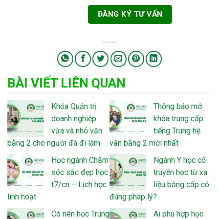
BÀI VIẾT LIÊN QUAN
Khóa Quản trị
Thông báo mở
doanh nghiệp
khóa trung cấp
vừa và nhỏ văn
tiếng Trung hệ
bằng 2 cho người đã đi làm
văn bằng 2 mới nhất
Học ngành Chăm
Ngành Y học cổ
sóc sắc đẹp học
truyền học từ xa
t7/cn – Lịch học
liệu bằng cấp có
linh hoạt
đúng pháp lý?
Có nên học Trung
Ai phù hợp học