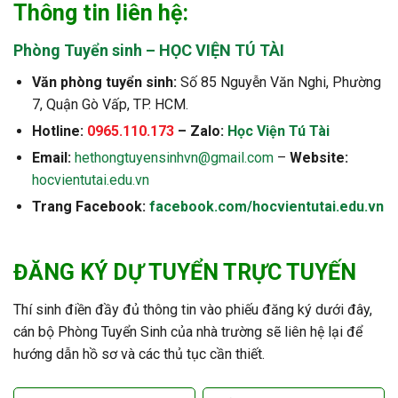
Thông tin liên hệ:
Phòng Tuyển sinh – HỌC VIỆN TÚ TÀI
Văn phòng tuyển sinh:
Số 85 Nguyễn Văn Nghi, Phường
7, Quận Gò Vấp, TP. HCM.
Hotline:
0965.110.173
– Zalo:
Học Viện Tú Tài
Email:
hethongtuyensinhvn@gmail.com
–
Website:
hocvientutai.edu.vn
Trang Facebook:
facebook.com/hocvientutai.edu.vn
ĐĂNG KÝ DỰ TUYỂN TRỰC TUYẾN
Thí sinh điền đầy đủ thông tin vào phiếu đăng ký dưới đây,
cán bộ Phòng Tuyển Sinh của nhà trường sẽ liên hệ lại để
hướng dẫn hồ sơ và các thủ tục cần thiết.