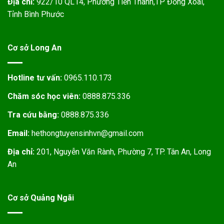
Địa chỉ:
922/10 QL14, Phường Tiến Thành,TP Đồng Xoài,
Tỉnh Bình Phước
Cơ sở Long An
Hotline tư vấn:
0965.110.173
Chăm sóc học viên:
0888.875.336
Tra cứu bằng:
0888.875.336
Email:
hethongtuyensinhvn@gmail.com
Địa chỉ:
201, Nguyễn Văn Rành, Phường 7, TP. Tân An, Long
An
Cơ sở Quảng Ngãi