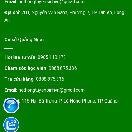
Email:
hethongtuyensinhvn@gmail.com
Địa chỉ:
201, Nguyễn Văn Rành, Phường 7, TP. Tân An, Long
An
Cơ sở Quảng Ngãi
Hotline tư vấn:
0965.110.173
Chăm sóc học viên:
0888.875.336
Tra cứu bằng:
0888.875.336
Email:
hethongtuyensinhvn@gmail.com
Địa chỉ:
116 Hai Bà Trưng, P. Lê Hồng Phong, TP. Quảng
Ngãi