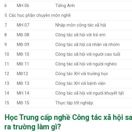
6
MH 06
Tiếng Anh
II. Các học phần chuyên môn nghề
7
MH 07
Nhập môn công tác xã hội
8
MĐ 08
Công tác xã hội với trẻ em
9
MĐ 09
Công tác xã hội cá nhân và nhóm
10
MĐ 10
Công tác xã hội với người cao tuổi
11
MĐ 11
Công tác xã hội với người nghèo
12
MĐ12
Công tác XH với trường học
13
MĐ 13
Công tác XH với bệnh viện
14
MH 14
Công tác xã hội với người khuyết tật
15
MĐ 15
Thực tập tốt nghiệp
Học Trung cấp nghề
Công tác xã hội
sa
ra trường làm gì?