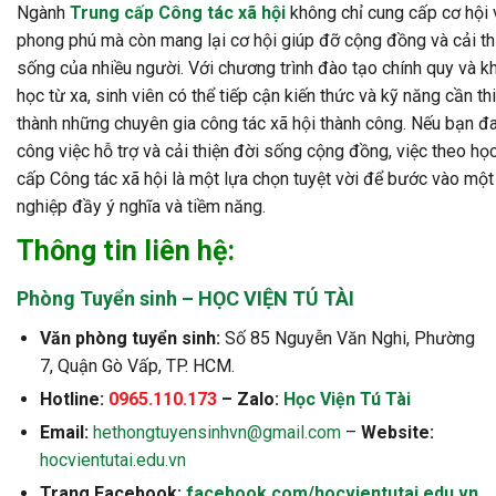
Ngành
Trung cấp Công tác xã hội
không chỉ cung cấp cơ hội 
phong phú mà còn mang lại cơ hội giúp đỡ cộng đồng và cải th
sống của nhiều người. Với chương trình đào tạo chính quy và k
học từ xa, sinh viên có thể tiếp cận kiến thức và kỹ năng cần thi
thành những chuyên gia công tác xã hội thành công. Nếu bạn 
công việc hỗ trợ và cải thiện đời sống cộng đồng, việc theo họ
cấp Công tác xã hội là một lựa chọn tuyệt vời để bước vào một
nghiệp đầy ý nghĩa và tiềm năng.
Thông tin liên hệ:
Phòng Tuyển sinh – HỌC VIỆN TÚ TÀI
Văn phòng tuyển sinh:
Số 85 Nguyễn Văn Nghi, Phường
7, Quận Gò Vấp, TP. HCM.
Hotline:
0965.110.173
– Zalo:
Học Viện Tú Tài
Email:
hethongtuyensinhvn@gmail.com
–
Website:
hocvientutai.edu.vn
Trang Facebook:
facebook.com/hocvientutai.edu.vn