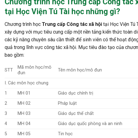
Chương trình học
Trung cấp Công tác x
tại Học Viện Tú Tài học những gì?
Chương trình học
Trung cấp Công tác xã hội
tại Học Viện Tú 
xây dựng với mục tiêu cung cấp một nền tảng kiến thức toàn di
các kỹ năng chuyên sâu cần thiết để sinh viên có thể hoạt độn
quả trong lĩnh vực công tác xã hội. Mục tiêu đào tạo của chươn
bao gồm:
Mã môn học/mô
STT
Tên môn học/mô đun
đun
I. Các môn học chung
1
MH 01
Giáo dục chính trị
2
MH 02
Pháp luật
3
MH 03
Giáo dục thể chất
4
MH 04
Giáo dục quốc phòng và an ninh
5
MH 05
Tin học