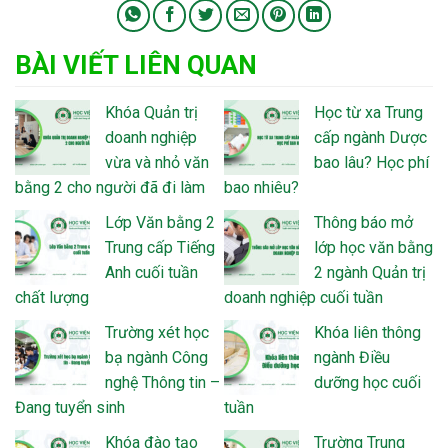
BÀI VIẾT LIÊN QUAN
Khóa Quản trị
Học từ xa Trung
doanh nghiệp
cấp ngành Dược
vừa và nhỏ văn
bao lâu? Học phí
bằng 2 cho người đã đi làm
bao nhiêu?
Lớp Văn bằng 2
Thông báo mở
Trung cấp Tiếng
lớp học văn bằng
Anh cuối tuần
2 ngành Quản trị
chất lượng
doanh nghiệp cuối tuần
Trường xét học
Khóa liên thông
bạ ngành Công
ngành Điều
nghệ Thông tin –
dưỡng học cuối
Đang tuyển sinh
tuần
Khóa đào tạo
Trường Trung