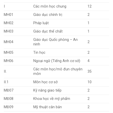
I
Các môn học chung
12
MH01
Giáo dục chính trị
2
MH02
Pháp luật
1
MH03
Giáo dục thể chất
1
Giáo dục Quốc phòng – An
MH04
2
ninh
MH05
Tin học
2
MH06
Ngoại ngữ (Tiếng Anh cơ sở)
4
Các môn học/mô đun chuyên
II.
35
môn
II.1
Môn học cơ sở
10
MĐ07
Kỹ năng giao tiếp
2
MĐ08
Khoa học về mỹ phẩm
2
MĐ09
Mỹ thuật căn bản
2