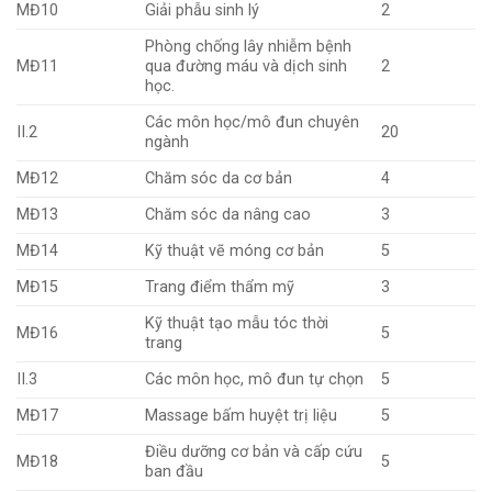
MĐ10
Giải phẫu sinh lý
2
Phòng chống lây nhiễm bệnh
MĐ11
qua đường máu và dịch sinh
2
học.
Các môn học/mô đun chuyên
II.2
20
ngành
MĐ12
Chăm sóc da cơ bản
4
MĐ13
Chăm sóc da nâng cao
3
MĐ14
Kỹ thuật vẽ móng cơ bản
5
MĐ15
Trang điểm thẩm mỹ
3
Kỹ thuật tạo mẫu tóc thời
MĐ16
5
trang
II.3
Các môn học, mô đun tự chọn
5
MĐ17
Massage bấm huyệt trị liệu
5
Điều dưỡng cơ bản và cấp cứu
MĐ18
5
ban đầu