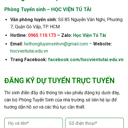
Phòng Tuyển sinh – HỌC VIỆN TÚ TÀI
Văn phòng tuyển sinh:
Số 85 Nguyễn Văn Nghi, Phường
7, Quận Gò Vấp, TP. HCM.
Hotline:
0965.110.173
– Zalo:
Học Viện Tú Tài
Email:
hethongtuyensinhvn@gmail.com
–
Website:
hocvientutai.edu.vn
Trang Facebook:
facebook.com/hocvientutai.edu.vn
ĐĂNG KÝ DỰ TUYỂN TRỰC TUYẾN
Thí sinh điền đầy đủ thông tin vào phiếu đăng ký dưới đây,
cán bộ Phòng Tuyển Sinh của nhà trường sẽ liên hệ lại để
hướng dẫn hồ sơ và các thủ tục cần thiết.