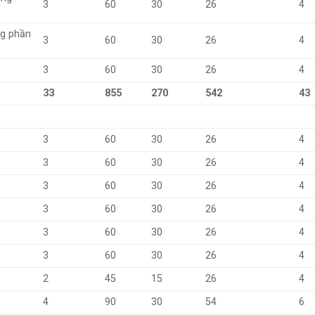
3
60
30
26
4
ng phần
3
60
30
26
4
3
60
30
26
4
33
855
270
542
43
3
60
30
26
4
3
60
30
26
4
3
60
30
26
4
3
60
30
26
4
3
60
30
26
4
3
60
30
26
4
2
45
15
26
4
4
90
30
54
6