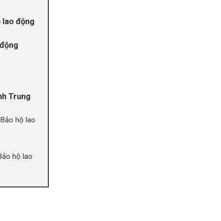
g
 lao động
 động
ình Trung
p Bảo hộ lao
Bảo hộ lao