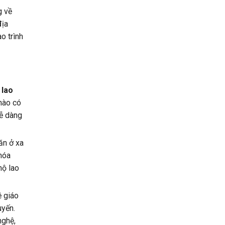
g về
địa
o trình
 lao
 nào có
dễ dàng
 ăn ở xa
khóa
hộ lao
 giáo
uyến.
nghệ,