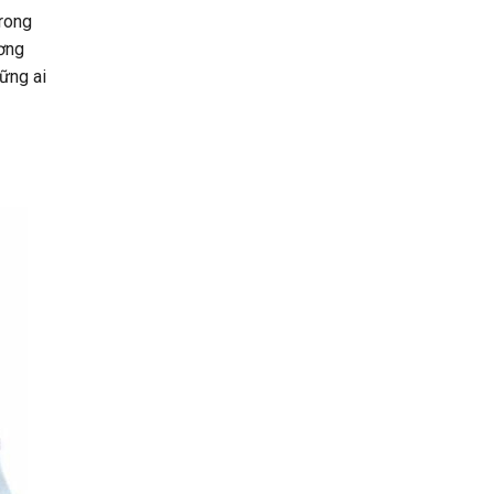
trong
ương
ững ai
g