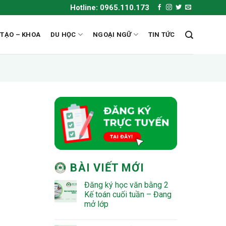
Hotline: 0965.110.173
 TẠO – KHOA
DU HỌC
NGOẠI NGỮ
TIN TỨC
BÀI VIẾT MỚI
Đăng ký học văn bằng 2
Kế toán cuối tuần – Đang
mở lớp