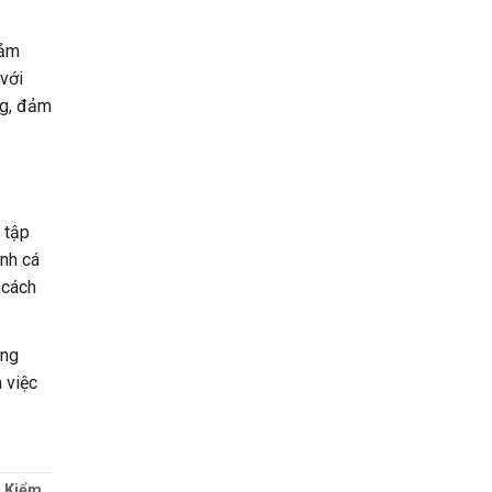
ảm
 với
ng, đảm
 tập
ình cá
 cách
ảng
 việc
i Kiểm