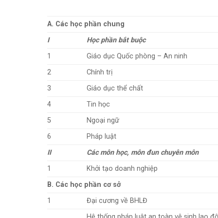
A. Các học phần chung
I
Học phần bắt buộc
1
Giáo dục Quốc phòng – An ninh
2
Chính trị
3
Giáo dục thể chất
4
Tin học
5
Ngoại ngữ
6
Pháp luật
II
Các môn học, môn đun chuyên môn
1
Khởi tạo doanh nghiệp
B. Các học phần cơ sở
1
Đại cương về BHLĐ
Hệ thống pháp luật an toàn vệ sinh lao đ