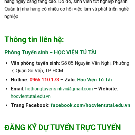
hàng ngày càng tăng cao. Do đó, sinh viên tốt nghiệp ngành
Quản trị nhà hàng có nhiều cơ hội việc làm và phát triển nghề
nghiệp.
Thông tin liên hệ:
Phòng Tuyển sinh – HỌC VIỆN TÚ TÀI
Văn phòng tuyển sinh:
Số 85 Nguyễn Văn Nghi, Phường
7, Quận Gò Vấp, TP. HCM.
Hotline:
0965.110.173
– Zalo:
Học Viện Tú Tài
Email:
hethongtuyensinhvn@gmail.com
–
Website:
hocvientutai.edu.vn
Trang Facebook:
facebook.com/hocvientutai.edu.vn
ĐĂNG KÝ DỰ TUYỂN TRỰC TUYẾN