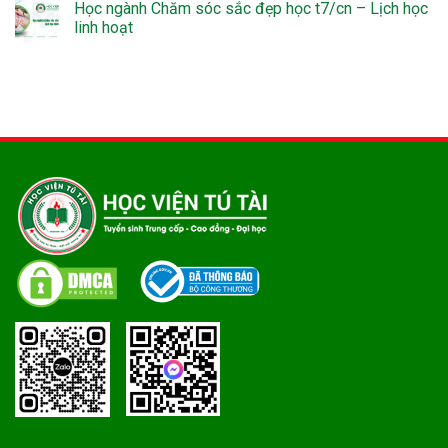
Học ngành Chăm sóc sắc đẹp học t7/cn – Lịch học
linh hoạt