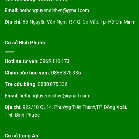
Email:
hethongtuyensinhvn@gmail.com
Địa chỉ:
85 Nguyễn Văn Nghi, P.7, Q. Gò Vấp, Tp. Hồ Chí Minh
Cơ sở Bình Phước
Hotline tư vấn:
0965.110.173
Chăm sóc học viên:
0888.875.336
Tra cứu bằng:
0888.875.336
Email:
hethongtuyensinhvn@gmail.com
Địa chỉ:
922/10 QL14, Phường Tiến Thành,TP Đồng Xoài,
Tỉnh Bình Phước
Cơ sở Long An