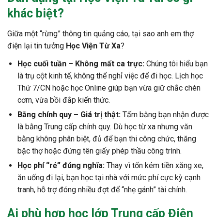
khác biệt?
Giữa một “rừng” thông tin quảng cáo, tại sao anh em thợ
điện lại tin tưởng
Học Viện Từ Xa
?
Học cuối tuần – Không mất ca trực:
Chúng tôi hiểu bạn
là trụ cột kinh tế, không thể nghỉ việc để đi học. Lịch học
Thứ 7/CN hoặc học Online giúp bạn vừa giữ chắc chén
cơm, vừa bồi đắp kiến thức.
Bằng chính quy – Giá trị thật:
Tấm bằng bạn nhận được
là bằng Trung cấp chính quy. Dù học từ xa nhưng văn
bằng không phân biệt, đủ để bạn thi công chức, thăng
bậc thợ hoặc đứng tên giấy phép thầu công trình.
Học phí “rẻ” đúng nghĩa:
Thay vì tốn kém tiền xăng xe,
ăn uống đi lại, bạn học tại nhà với mức phí cực kỳ cạnh
tranh, hỗ trợ đóng nhiều đợt để “nhẹ gánh” tài chính.
Ai phù hợp học
lớp Trung cấp Điện