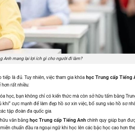
 Anh mang lại lợi ích gì cho người đi làm?
 tiếp là đủ. Tuy nhiên, việc tham gia khóa
học Trung cấp Tiếng 
 hơn rất nhiều:
óa học, bạn không chỉ có kiến thức mà còn sở hữu tấm bằng Tru
ũ khí” cực mạnh để làm đẹp hồ sơ xin việc, bổ sung vào hồ sơ nh
các tập đoàn đa quốc gia.
hữu văn bằng
học Trung cấp Tiếng Anh
chính quy giúp bạn đư
c miễn chuẩn đầu ra ngoại ngữ khi học lên các bậc học cao hơn th