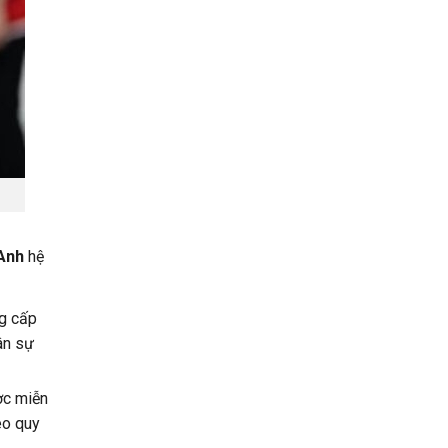
Anh
hệ
ng cấp
ân sự
ợc miễn
eo quy