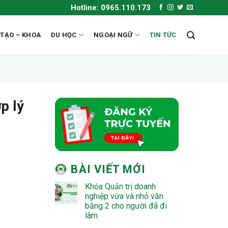
Hotline: 0965.110.173
 TẠO – KHOA
DU HỌC
NGOẠI NGỮ
TIN TỨC
p lý
BÀI VIẾT MỚI
Khóa Quản trị doanh
nghiệp vừa và nhỏ văn
bằng 2 cho người đã đi
làm