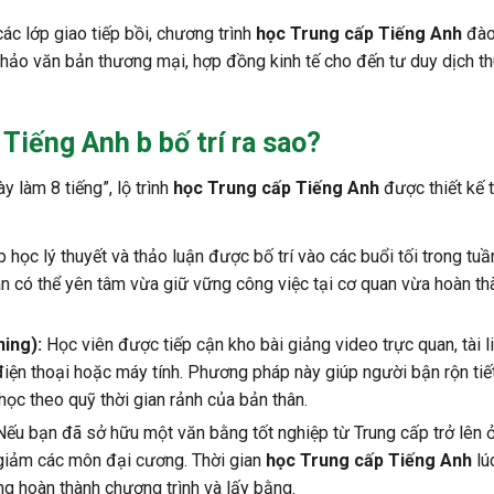
ác lớp giao tiếp bồi, chương trình
học Trung cấp Tiếng Anh
đào
hảo văn bản thương mại, hợp đồng kinh tế cho đến tư duy dịch th
 Tiếng Anh b bố trí ra sao?
 làm 8 tiếng”, lộ trình
học Trung cấp Tiếng Anh
được thiết kế t
 học lý thuyết và thảo luận được bố trí vào các buổi tối trong tu
n có thể yên tâm vừa giữ vững công việc tại cơ quan vừa hoàn th
ing):
Học viên được tiếp cận kho bài giảng video trực quan, tài l
điện thoại hoặc máy tính. Phương pháp này giúp người bận rộn tiế
 học theo quỹ thời gian rảnh của bản thân.
ếu bạn đã sở hữu một văn bằng tốt nghiệp từ Trung cấp trở lên 
giảm các môn đại cương. Thời gian
học Trung cấp Tiếng Anh
lú
g hoàn thành chương trình và lấy bằng.