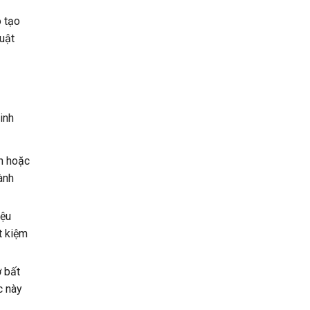
 tạo
uật
inh
ần hoặc
ành
iệu
t kiệm
ở bất
c này