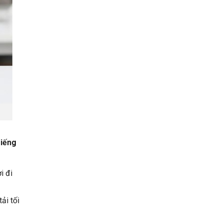
Tiếng
i đi
ải tối