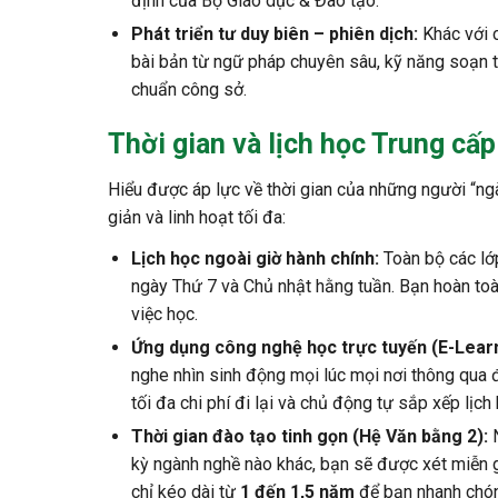
định của Bộ Giáo dục & Đao tạo.
Phát triển tư duy biên – phiên dịch:
Khác với c
bài bản từ ngữ pháp chuyên sâu, kỹ năng soạn t
chuẩn công sở.
Thời gian và lịch học Trung cấp
Hiểu được áp lực về thời gian của những người “ngày
giản và linh hoạt tối đa:
Lịch học ngoài giờ hành chính:
Toàn bộ các lớp
ngày Thứ 7 và Chủ nhật hằng tuần. Bạn hoàn toà
việc học.
Ứng dụng công nghệ học trực tuyến (E-Learn
nghe nhìn sinh động mọi lúc mọi nơi thông qua 
tối đa chi phí đi lại và chủ động tự sắp xếp lịch
Thời gian đào tạo tinh gọn (Hệ Văn bằng 2):
N
kỳ ngành nghề nào khác, bạn sẽ được xét miễn 
chỉ kéo dài từ
1 đến 1,5 năm
để bạn nhanh chón