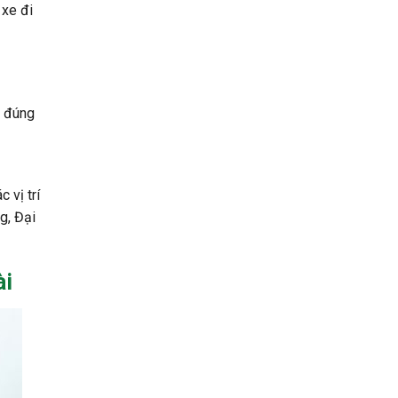
 xe đi
o đúng
 vị trí
g, Đại
ài