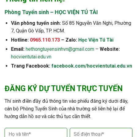
Phòng Tuyển sinh – HỌC VIỆN TÚ TÀI
Văn phòng tuyển sinh:
Số 85 Nguyễn Văn Nghi, Phường
7, Quận Gò Vấp, TP. HCM.
Hotline:
0965.110.173
– Zalo:
Học Viện Tú Tài
Email:
hethongtuyensinhvn@gmail.com
–
Website:
hocvientutai.edu.vn
Trang Facebook:
facebook.com/hocvientutai.edu.vn
ĐĂNG KÝ DỰ TUYỂN TRỰC TUYẾN
Thí sinh điền đầy đủ thông tin vào phiếu đăng ký dưới đây,
cán bộ Phòng Tuyển Sinh của nhà trường sẽ liên hệ lại để
hướng dẫn hồ sơ và các thủ tục cần thiết.