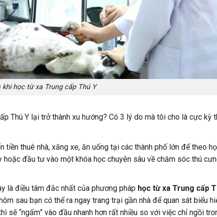
 khi học từ xa Trung cấp Thú Y
p Thú Y lại trở thành xu hướng? Có 3 lý do mà tôi cho là cực kỳ 
n tiền thuê nhà, xăng xe, ăn uống tại các thành phố lớn để theo h
ú y hoặc đầu tư vào một khóa học chuyên sâu về chăm sóc thú cư
y là điều tâm đắc nhất của phương pháp
học từ xa Trung cấp T
 hôm sau bạn có thể ra ngay trang trại gần nhà để quan sát biểu h
hì sẽ “ngấm” vào đầu nhanh hơn rất nhiều so với việc chỉ ngồi tro