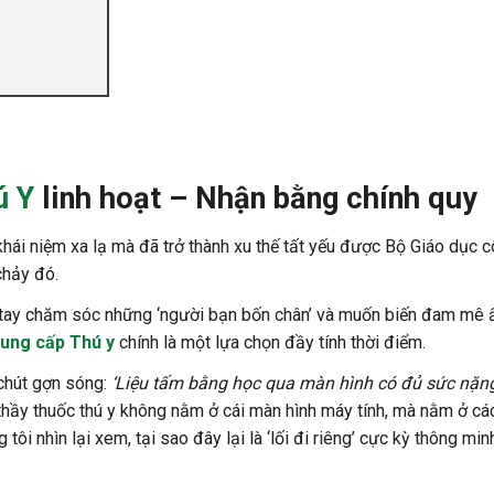
ú Y
linh hoạt – Nhận bằng chính quy
ái niệm xa lạ mà đã trở thành xu thế tất yếu được Bộ Giáo dục 
chảy đó.
 tay chăm sóc những ‘người bạn bốn chân’ và muốn biến đam mê 
rung cấp Thú y
chính là một lựa chọn đầy tính thời điểm.
 chút gợn sóng:
‘Liệu tấm bằng học qua màn hình có đủ sức nặn
ời thầy thuốc thú y không nằm ở cái màn hình máy tính, mà nằm ở c
tôi nhìn lại xem, tại sao đây lại là ‘lối đi riêng’ cực kỳ thông mi