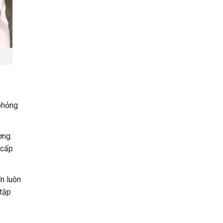
.
phỏng
ờng.
 cấp
ín luôn
 tập
i