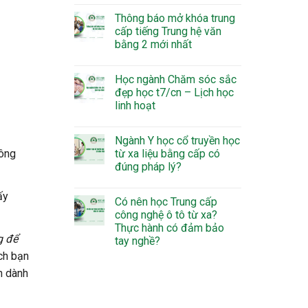
Thông báo mở khóa trung
cấp tiếng Trung hệ văn
bằng 2 mới nhất
Học ngành Chăm sóc sắc
đẹp học t7/cn – Lịch học
linh hoạt
Ngành Y học cổ truyền học
công
từ xa liệu bằng cấp có
đúng pháp lý?
ấy
Có nên học Trung cấp
công nghệ ô tô từ xa?
Thực hành có đảm bảo
g để
tay nghề?
ách bạn
nh dành