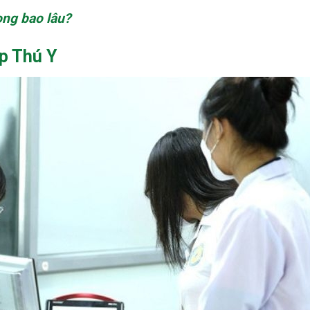
ong bao lâu?
ấp Thú Y