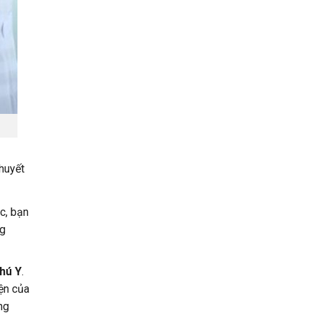
thuyết
ọc, bạn
ng
hú Y
.
iện của
ng