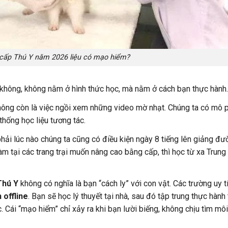
 cấp Thú Y năm 2026 liệu có mạo hiểm?
không, không nằm ở hình thức học, mà nằm ở cách bạn thực hành
ông còn là việc ngồi xem những video mờ nhạt. Chúng ta có mô 
thống học liệu tương tác.
ải lúc nào chúng ta cũng có điều kiện ngày 8 tiếng lên giảng đư
m tại các trang trại muốn nâng cao bằng cấp, thì học từ xa Trung
Thú Y
không có nghĩa là bạn “cách ly” với con vật. Các trường uy t
 offline
. Bạn sẽ học lý thuyết tại nhà, sau đó tập trung thực hành
c. Cái “mạo hiểm” chỉ xảy ra khi bạn lười biếng, không chịu tìm mô