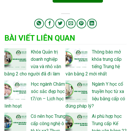
BÀI VIẾT LIÊN QUAN
Khóa Quản trị
Thông báo mở
doanh nghiệp
khóa trung cấp
vừa và nhỏ văn
tiếng Trung hệ
bằng 2 cho người đã đi làm
văn bằng 2 mới nhất
Học ngành Chăm
Ngành Y học cổ
sóc sắc đẹp học
truyền học từ xa
t7/cn – Lịch học
liệu bằng cấp có
linh hoạt
đúng pháp lý?
Có nên học Trung
Ai phù hợp học
cấp công nghệ ô
Trung cấp Kế
tô từ xa? Thực
toán văn bằng 2?