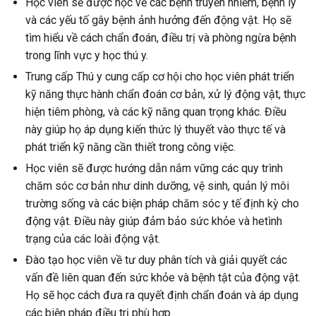
Học viên sẽ được học về các bệnh truyền nhiễm, bệnh lý
và các yếu tố gây bệnh ảnh hưởng đến động vật. Họ sẽ
tìm hiểu về cách chẩn đoán, điều trị và phòng ngừa bệnh
trong lĩnh vực y học thú y.
Trung cấp Thú y cung cấp cơ hội cho học viên phát triển
kỹ năng thực hành chẩn đoán cơ bản, xử lý động vật, thực
hiện tiêm phòng, và các kỹ năng quan trọng khác. Điều
này giúp họ áp dụng kiến thức lý thuyết vào thực tế và
phát triển kỹ năng cần thiết trong công việc.
Học viên sẽ được hướng dẫn nắm vững các quy trình
chăm sóc cơ bản như dinh dưỡng, vệ sinh, quản lý môi
trường sống và các biện pháp chăm sóc y tế định kỳ cho
động vật. Điều này giúp đảm bảo sức khỏe và hetình
trạng của các loài động vật.
Đào tạo học viên về tư duy phân tích và giải quyết các
vấn đề liên quan đến sức khỏe và bệnh tật của động vật.
Họ sẽ học cách đưa ra quyết định chẩn đoán và áp dụng
các biện pháp điều trị phù hợp