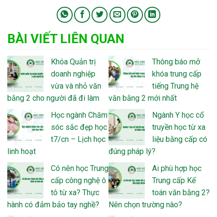
BÀI VIẾT LIÊN QUAN
Khóa Quản trị
Thông báo mở
doanh nghiệp
khóa trung cấp
vừa và nhỏ văn
tiếng Trung hệ
bằng 2 cho người đã đi làm
văn bằng 2 mới nhất
Học ngành Chăm
Ngành Y học cổ
sóc sắc đẹp học
truyền học từ xa
t7/cn – Lịch học
liệu bằng cấp có
linh hoạt
đúng pháp lý?
Có nên học Trung
Ai phù hợp học
cấp công nghệ ô
Trung cấp Kế
tô từ xa? Thực
toán văn bằng 2?
hành có đảm bảo tay nghề?
Nên chọn trường nào?