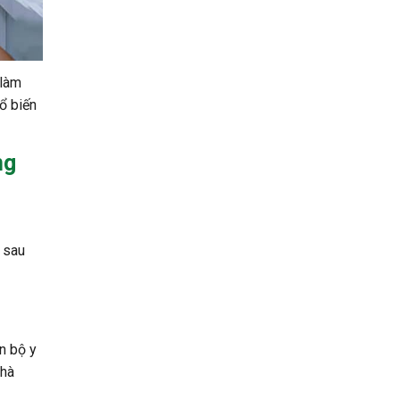
 làm
hổ biến
ng
 sau
án bộ y
nhà