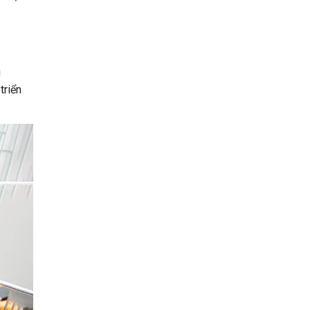
u
triển