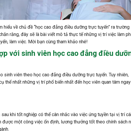
 hiểu về chủ đề “học cao đẳng điều dưỡng trực tuyến” ra trường
hắn rằng, đây sẽ là bài viết mô tả thực tế những vị trí việc làm p
uyển, làm việc. Mời bạn cùng tham khảo nhé!
hợp với sinh viên học cao đẳng điều dưỡ
ho sinh viên theo học cao đẳng điều dưỡng trực tuyến. Tuy nhiên,
ụ thể nhất những vị trí phổ biến nhất đến học viên quan tâm ngay
au khi tốt nghiệp có thể cân nhắc vào việc ứng tuyền tại vị trí c
ận được một công việc ổn định, lương thưởng tốt theo chính sách 
gành.