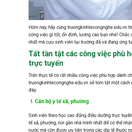
Hôm nay, hãy cùng truongkinhtecongnghe.edu.vn tìm
công việc gì tốt, ổn định, lương cao bạn nhé! Chắc c
nhất mà cựu sinh viên tại trường đã và đang ứng t
Tất tần tật các công việc phù 
trực tuyến
Trên thực tế có rất nhiều công việc phù hợp dành c
truongkinhtecongnghe.edu.vn sẽ tóm tắt một cách c
đây:
Cán bộ y tế xã, phường
Sinh viên theo học cao đẳng điều dưỡng trực tuyến s
tế xã, phường, nơi gần nhà mình nhất để có thể nh
nước mà còn được ưu tiên trong các dịp lễ thuộc n