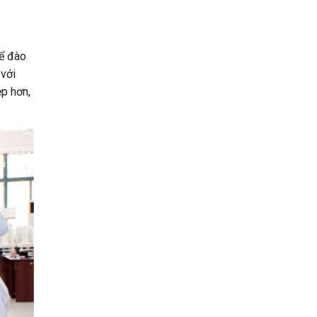
để đào
 với
p hơn,