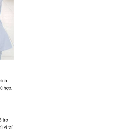
rình
hù hợp.
ổ trợ
 vị trí