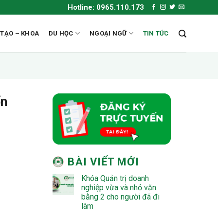
Hotline: 0965.110.173
 TẠO – KHOA
DU HỌC
NGOẠI NGỮ
TIN TỨC
ổn
BÀI VIẾT MỚI
Khóa Quản trị doanh
nghiệp vừa và nhỏ văn
bằng 2 cho người đã đi
làm