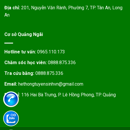
Địa chỉ:
201, Nguyễn Văn Rành, Phường 7, TP. Tân An, Long
An
Cơ sở Quảng Ngãi
Hotline tư vấn:
0965.110.173
Chăm sóc học viên:
0888.875.336
Tra cứu bằng:
0888.875.336
Email:
hethongtuyensinhvn@gmail.com
Địa chỉ:
116 Hai Bà Trưng, P. Lê Hồng Phong, TP. Quảng
Ngãi