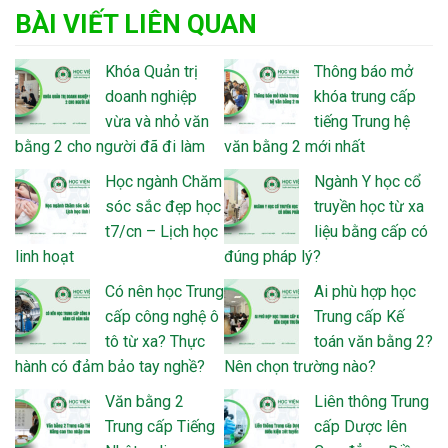
BÀI VIẾT LIÊN QUAN
Khóa Quản trị
Thông báo mở
doanh nghiệp
khóa trung cấp
vừa và nhỏ văn
tiếng Trung hệ
bằng 2 cho người đã đi làm
văn bằng 2 mới nhất
Học ngành Chăm
Ngành Y học cổ
sóc sắc đẹp học
truyền học từ xa
t7/cn – Lịch học
liệu bằng cấp có
linh hoạt
đúng pháp lý?
Có nên học Trung
Ai phù hợp học
cấp công nghệ ô
Trung cấp Kế
tô từ xa? Thực
toán văn bằng 2?
hành có đảm bảo tay nghề?
Nên chọn trường nào?
Văn bằng 2
Liên thông Trung
Trung cấp Tiếng
cấp Dược lên