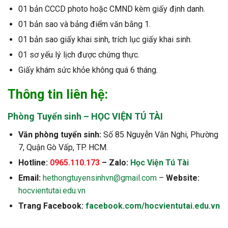
01 bản CCCD photo hoặc CMND kèm giấy định danh.
01 bản sao và bảng điểm văn bằng 1.
01 bản sao giấy khai sinh, trích lục giấy khai sinh.
01 sơ yếu lý lịch được chứng thực.
Giấy khám sức khỏe không quá 6 tháng.
Thông tin liên hệ:
Phòng Tuyển sinh – HỌC VIỆN TÚ TÀI
Văn phòng tuyển sinh:
Số 85 Nguyễn Văn Nghi, Phường
7, Quận Gò Vấp, TP. HCM.
Hotline:
0965.110.173
– Zalo:
Học Viện Tú Tài
Email:
hethongtuyensinhvn@gmail.com
–
Website:
hocvientutai.edu.vn
Trang Facebook:
facebook.com/hocvientutai.edu.vn